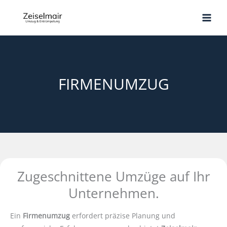
Zum
Inhalt
springen
FIRMENUMZUG
Zugeschnittene Umzüge auf Ihr
Unternehmen.
Ein
Firmenumzug
erfordert präzise Planung und