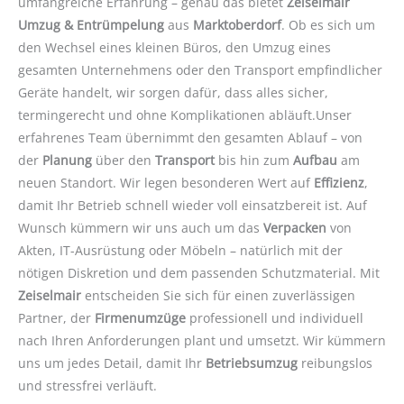
umfangreiche Erfahrung – genau das bietet
Zeiselmair
Umzug & Entrümpelung
aus
Marktoberdorf
. Ob es sich um
den Wechsel eines kleinen Büros, den Umzug eines
gesamten Unternehmens oder den Transport empfindlicher
Geräte handelt, wir sorgen dafür, dass alles sicher,
termingerecht und ohne Komplikationen abläuft.Unser
erfahrenes Team übernimmt den gesamten Ablauf – von
der
Planung
über den
Transport
bis hin zum
Aufbau
am
neuen Standort. Wir legen besonderen Wert auf
Effizienz
,
damit Ihr Betrieb schnell wieder voll einsatzbereit ist. Auf
Wunsch kümmern wir uns auch um das
Verpacken
von
Akten, IT-Ausrüstung oder Möbeln – natürlich mit der
nötigen Diskretion und dem passenden Schutzmaterial. Mit
Zeiselmair
entscheiden Sie sich für einen zuverlässigen
Partner, der
Firmenumzüge
professionell und individuell
nach Ihren Anforderungen plant und umsetzt. Wir kümmern
uns um jedes Detail, damit Ihr
Betriebsumzug
reibungslos
und stressfrei verläuft.