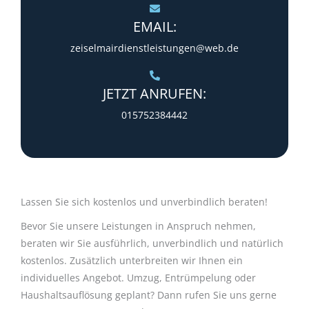
EMAIL:
zeiselmairdienstleistungen@web.de
JETZT ANRUFEN:
015752384442​
Lassen Sie sich kostenlos und unverbindlich beraten!
Bevor Sie unsere Leistungen in Anspruch nehmen,
beraten wir Sie ausführlich, unverbindlich und natürlich
kostenlos. Zusätzlich unterbreiten wir Ihnen ein
individuelles Angebot. Umzug, Entrümpelung oder
Haushaltsauflösung geplant? Dann rufen Sie uns gerne